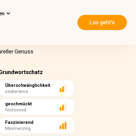
en
Los geht's
ureller Genuss
Grundwortschatz
Überschwänglichkeit
exuberance
geschmückt
festooned
Faszinierend
Mesmerizing