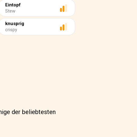
Eintopf
Stew
knusprig
crispy
nige der beliebtesten