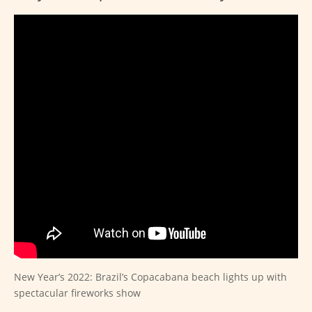
New Year’s 2022: Brazil’s Copacabana beach lights up with
spectacular fireworks show