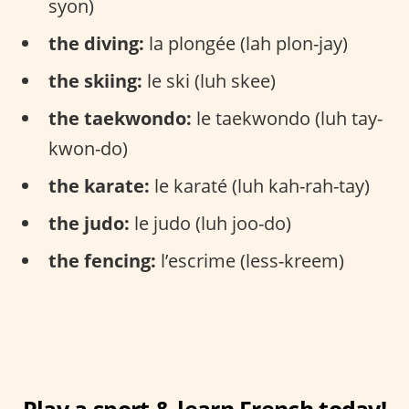
syon)
the diving:
la plongée (lah plon-jay)
the skiing:
le ski (luh skee)
the taekwondo:
le taekwondo (luh tay-
kwon-do)
the karate:
le karaté (luh kah-rah-tay)
the judo:
le judo (luh joo-do)
the fencing:
l’escrime (less-kreem)