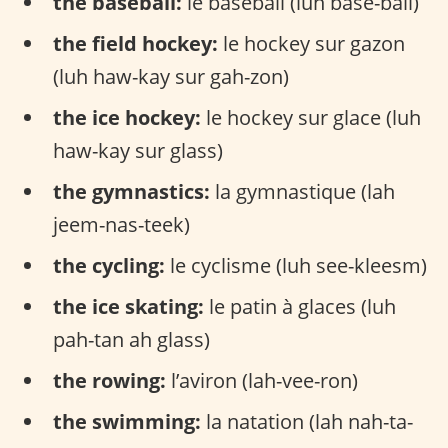
the baseball:
le baseball (luh base-ball)
the field hockey:
le hockey sur gazon
(luh haw-kay sur gah-zon)
the ice hockey:
le hockey sur glace (luh
haw-kay sur glass)
the gymnastics:
la gymnastique (lah
jeem-nas-teek)
the cycling:
le cyclisme (luh see-kleesm)
the ice skating:
le patin à glaces (luh
pah-tan ah glass)
the rowing:
l’aviron (lah-vee-ron)
the swimming:
la natation (lah nah-ta-