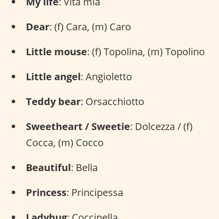
My life
: Vita mia
Dear
: (f) Cara, (m) Caro
Little mouse
: (f) Topolina, (m) Topolino
Little angel
: Angioletto
Teddy bear
: Orsacchiotto
Sweetheart / Sweetie
: Dolcezza / (f)
Cocca, (m) Cocco
Beautiful
: Bella
Princess
: Principessa
Ladybug
: Coccinella