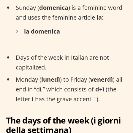
Sunday (
domenica
) is a feminine word
and uses the feminine article
la
:
la domenica
Days of the week in Italian are not
capitalized.
Monday (
lunedì
) to Friday (
venerdì
) all
end in “dì,” which consists of
d+ì
(the
letter
ì
has the grave accent `).
The days of the week (
i giorni
della settimana
)