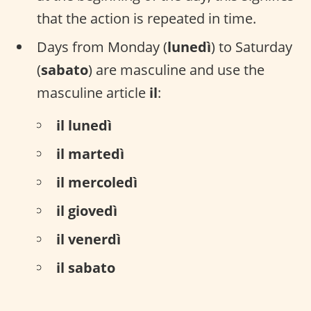
that the action is repeated in time.
Days from Monday (
lunedì
) to Saturday
(
sabato
) are masculine and use the
masculine article
il
:
il lunedì
il martedì
il mercoledì
il giovedì
il venerdì
il sabato