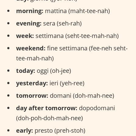
morning:
mattina (maht-tee-nah)
evening:
sera (seh-rah)
week:
settimana (seht-tee-mah-nah)
weekend:
fine settimana (fee-neh seht-
tee-mah-nah)
today:
oggi (oh-jee)
yesterday:
ieri (yeh-ree)
tomorrow:
domani (doh-mah-nee)
day after tomorrow:
dopodomani
(doh-poh-doh-mah-nee)
early:
presto (preh-stoh)