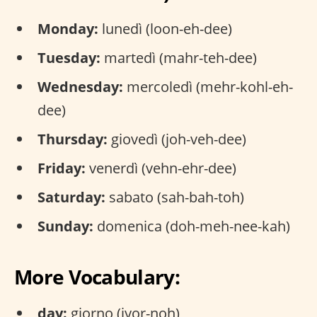
Monday:
lunedì (loon-eh-dee)
Tuesday:
martedì (mahr-teh-dee)
Wednesday:
mercoledì (mehr-kohl-eh-
dee)
Thursday:
giovedì (joh-veh-dee)
Friday:
venerdì (vehn-ehr-dee)
Saturday:
sabato (sah-bah-toh)
Sunday:
domenica (doh-meh-nee-kah)
More Vocabulary:
day:
giorno (jyor-noh)