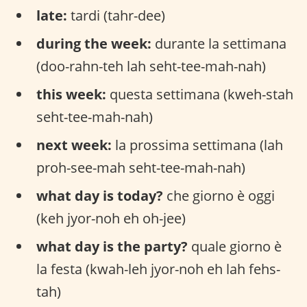
late:
tardi (tahr-dee)
during the week:
durante la settimana
(doo-rahn-teh lah seht-tee-mah-nah)
this week:
questa settimana (kweh-stah
seht-tee-mah-nah)
next week:
la prossima settimana (lah
proh-see-mah seht-tee-mah-nah)
what day is today?
che giorno è oggi
(keh jyor-noh eh oh-jee)
what day is the party?
quale giorno è
la festa (kwah-leh jyor-noh eh lah fehs-
tah)