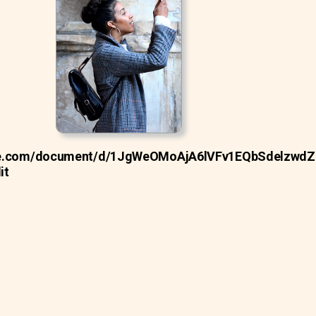
gle.com/document/d/1JgWeOMoAjA6lVFv1EQbSdelzwdZ
it