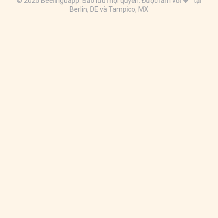
© 2025 Beelinguapp. Bảo lưu mọi quyền. Được làm với 🧡 tại
Berlin, DE và Tampico, MX