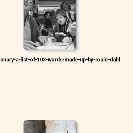
ionary-a-list-of-103-words-made-up-by-roald-dahl