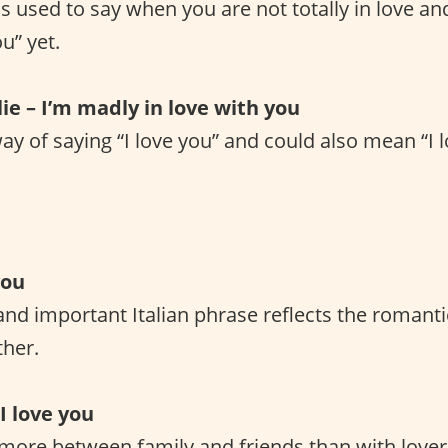
is used to say when you are not totally in love an
ou” yet.
olie – I’m madly in love with you
ay of saying “I love you” and could also mean “I 
you
and important Italian phrase reflects the romantic
ther.
 I love you
 more between family and friends than with love