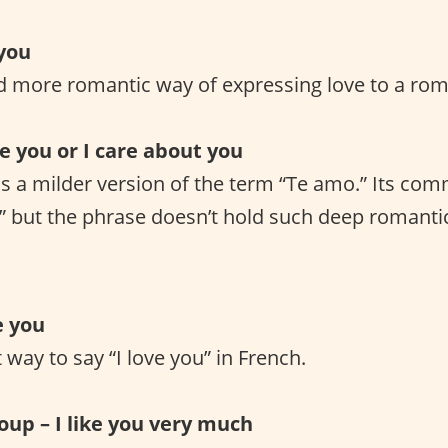
 you
 more romantic way of expressing love to a roma
ve you or I care about you
is a milder version of the term “Te amo.” Its co
ou” but the phrase doesn’t hold such deep romantic
e you
 way to say “I love you” in French.
oup – I like you very much