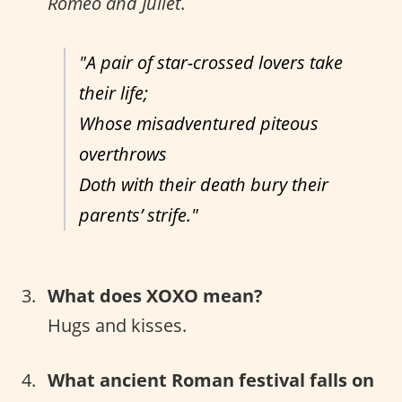
Romeo and Juliet
.
"A pair of star-crossed lovers take
their life;
Whose misadventured piteous
overthrows
Doth with their death bury their
parents’ strife."
What does XOXO mean?
Hugs and kisses.
What ancient Roman festival falls on