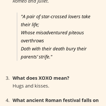
Romeo and Juliet
.
"A pair of star-crossed lovers take
their life;
Whose misadventured piteous
overthrows
Doth with their death bury their
parents’ strife."
What does XOXO mean?
Hugs and kisses.
What ancient Roman festival falls on