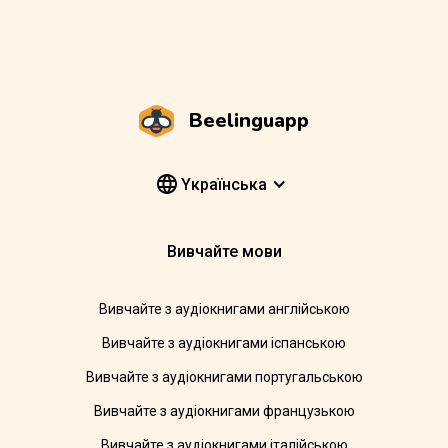
Beelinguapp
Yкраїнська
Вивчайте мови
Вивчайте з аудіокнигами англійською
Вивчайте з аудіокнигами іспанською
Вивчайте з аудіокнигами португальською
Вивчайте з аудіокнигами французькою
Вивчайте з аудіокнигами італійською