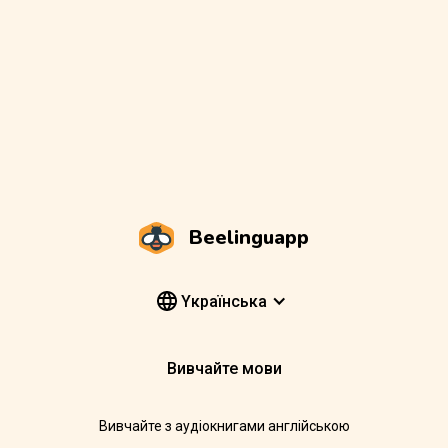
Beelinguapp
Yкраїнська
Вивчайте мови
Вивчайте з аудіокнигами англійською