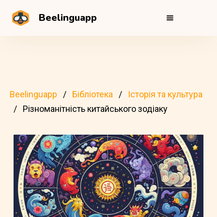
Beelinguapp
Beelinguapp
Бібліотека
Історія та культура
Різноманітність китайського зодіаку