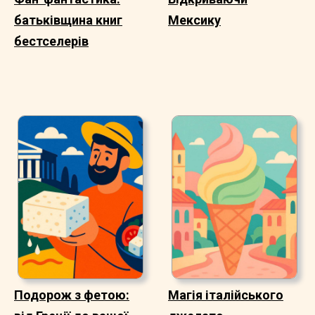
батьківщина книг
Мексику
бестселерів
Подорож з фетою:
Магія італійського