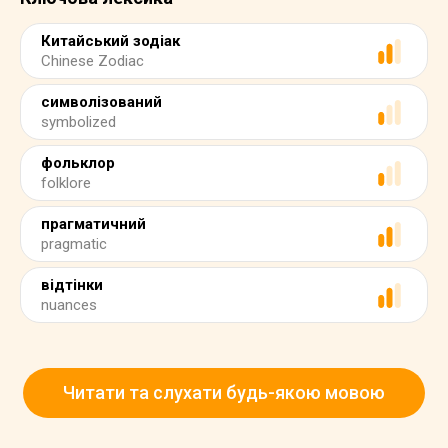
Китайський зодіак
Chinese Zodiac
символізований
symbolized
фольклор
folklore
прагматичний
pragmatic
відтінки
nuances
Читати та слухати будь-якою мовою