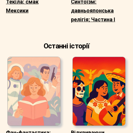
Текіла: смак
Синтоїзм:
Мексики
давньояпонська
релігія; Частина I
Останні історії
Фан-фантастика:
Відкриваючи