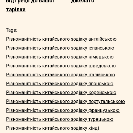
від Греції до вашої
джелато
тарілки
Tags:
Різноманітність китайського зодіаку англійською
Різноманітність китайського зодіаку іспанською
Різноманітність китайського зодіаку німецькою
Різноманітність китайського зодіаку шведською
Різноманітність китайського зодіаку італійською
Різноманітність китайського зодіаку японською
Різноманітність китайського зодіаку корейською
Різноманітність китайського зодіаку португальською
Різноманітність китайського зодіаку французькою
Різноманітність китайського зодіаку турецькою
Різноманітність китайського зодіаку хінді