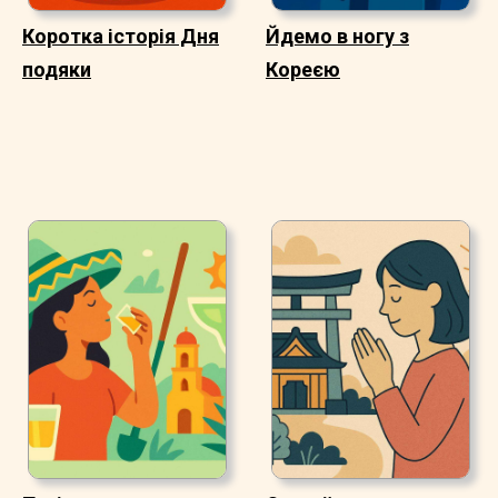
Коротка історія Дня
Йдемо в ногу з
подяки
Кореєю