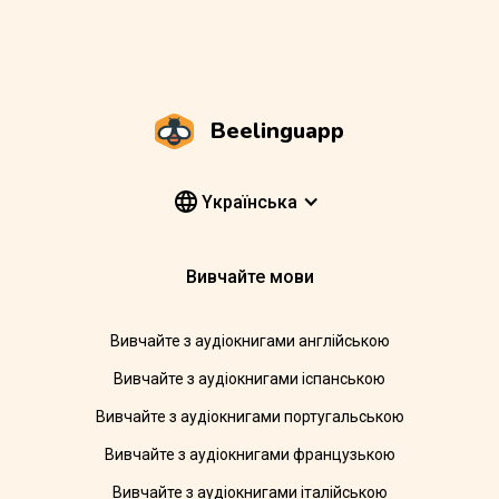
Beelinguapp
Yкраїнська
Вивчайте мови
Вивчайте з аудіокнигами англійською
Вивчайте з аудіокнигами іспанською
Вивчайте з аудіокнигами португальською
Вивчайте з аудіокнигами французькою
Вивчайте з аудіокнигами італійською