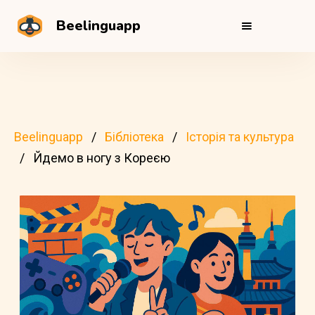
Beelinguapp
Beelinguapp
Бібліотека
Історія та культура
Йдемо в ногу з Кореєю