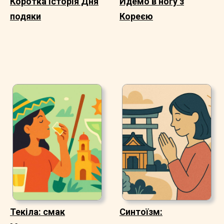
Коротка історія Дня
Йдемо в ногу з
подяки
Кореєю
Текіла: смак
Синтоїзм: