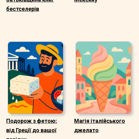
бестселерів
Подорож з фетою:
Магія італійського
від Греції до вашої
джелато