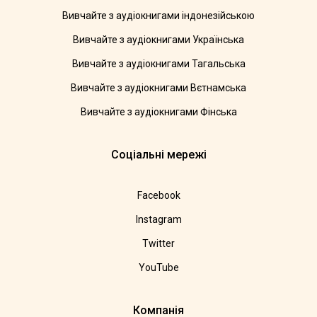
Вивчайте з аудіокнигами індонезійською
Вивчайте з аудіокнигами Українська
Вивчайте з аудіокнигами Тагальська
Вивчайте з аудіокнигами Вєтнамська
Вивчайте з аудіокнигами Фінська
Соціальні мережі
Facebook
Instagram
Twitter
YouTube
Компанія