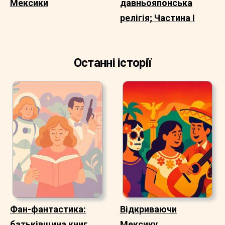
Мексики
давньояпонська
релігія; Частина I
Останні історії
Фан-фантастика:
Відкриваючи
батьківщина книг
Мексику