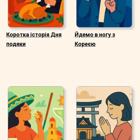
Коротка історія Дня
Йдемо в ногу з
подяки
Кореєю