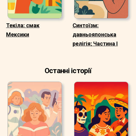
Текіла: смак
Синтоїзм:
Мексики
давньояпонська
релігія; Частина I
Останні історії