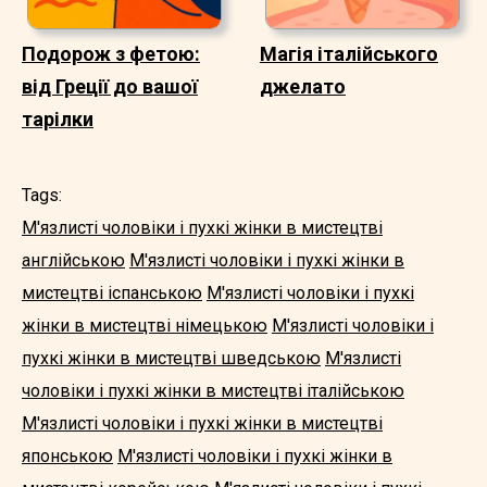
Подорож з фетою:
Магія італійського
від Греції до вашої
джелато
тарілки
Tags:
М'язлисті чоловіки і пухкі жінки в мистецтві
англійською
М'язлисті чоловіки і пухкі жінки в
мистецтві іспанською
М'язлисті чоловіки і пухкі
жінки в мистецтві німецькою
М'язлисті чоловіки і
пухкі жінки в мистецтві шведською
М'язлисті
чоловіки і пухкі жінки в мистецтві італійською
М'язлисті чоловіки і пухкі жінки в мистецтві
японською
М'язлисті чоловіки і пухкі жінки в