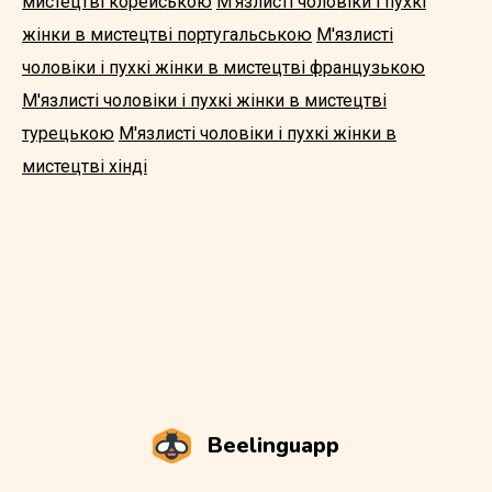
мистецтві корейською
М'язлисті чоловіки і пухкі
жінки в мистецтві португальською
М'язлисті
чоловіки і пухкі жінки в мистецтві французькою
М'язлисті чоловіки і пухкі жінки в мистецтві
турецькою
М'язлисті чоловіки і пухкі жінки в
мистецтві хінді
Beelinguapp