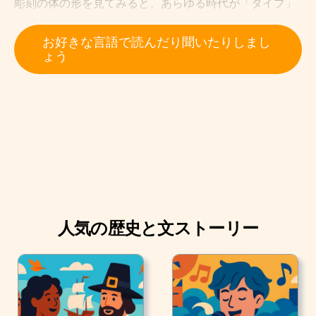
彫刻の体の形を見てみると、あらゆる時代が「タイプ」
を持っていることに気づくでしょう。 たとえば、先史時
お好きな言語で読んだり聞いたりしまし
代には 「ヴィレンドルフのヴィーナス」があり、 先史時
ょう
代の男性が女性のパートナーに求めたであろうすべてを
表現したふくよかで丸い像です。 それは強さと肥沃さで
す。 数千年後、すべてのギリシャの彫像は理想のプラト
ニックの男性を代表する運動能力が高く、筋肉質です。
引き締まっていて、賢明です。 これらの「タイプ」は単
なる偶然ではありません。 彼らはその時代に優勢だった
文化と価値の産物であり、アートに反映されています。
その時代それがアートの目的だったからです。
人気の歴史と文ストーリー