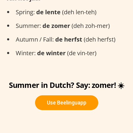
Spring:
de lente
(deh len-teh)
Summer:
de zomer
(deh zoh-mer)
Autumn / Fall:
de herfst
(deh herfst)
Winter:
de winter
(de vin-ter)
Summer in Dutch? Say: zomer! ☀️
Use Beelinguapp