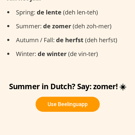
Spring:
de lente
(deh len-teh)
Summer:
de zomer
(deh zoh-mer)
Autumn / Fall:
de herfst
(deh herfst)
Winter:
de winter
(de vin-ter)
Summer in Dutch? Say: zomer! ☀️
Use Beelinguapp