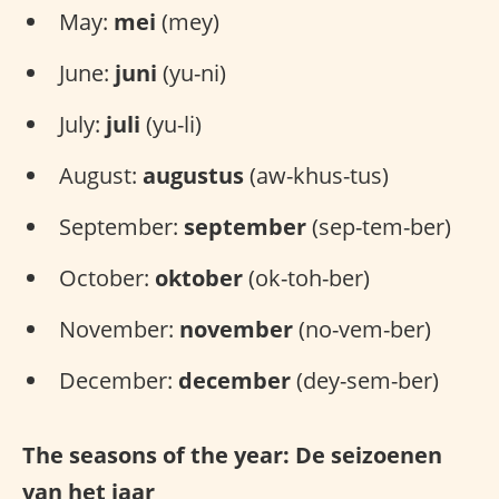
May:
mei
(mey)
June:
juni
(yu-ni)
July:
juli
(yu-li)
August:
augustus
(aw-khus-tus)
September:
september
(sep-tem-ber)
October:
oktober
(ok-toh-ber)
November:
november
(no-vem-ber)
December:
december
(dey-sem-ber)
The seasons of the year: De seizoenen
van het jaar