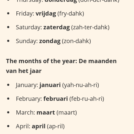
Friday:
vrijdag
(fry-dahk)
Saturday:
zaterdag
(zah-ter-dahk)
Sunday:
zondag
(zon-dahk)
The months of the year: De maanden
van het jaar
January:
januari
(yah-nu-ah-ri)
February:
februari
(feb-ru-ah-ri)
March:
maart
(maart)
April:
april
(ap-ril)