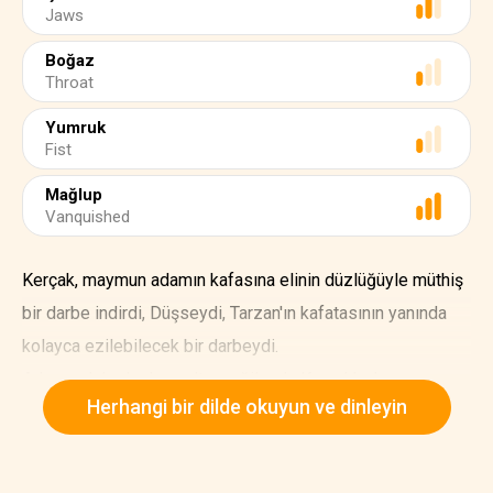
Jaws
Boğaz
Throat
Yumruk
Fist
Mağlup
Vanquished
Kerçak, maymun adamın kafasına elinin düzlüğüyle müthiş
bir darbe indirdi, Düşseydi, Tarzan'ın kafatasının yanında
kolayca ezilebilecek bir darbeydi.
Adam çok hızlıydı ve altına eğilerek, Kerçak'ın karnına
Herhangi bir dilde okuyun ve dinleyin
yumruğunu sıkarak güçlü bir yumruk attı.