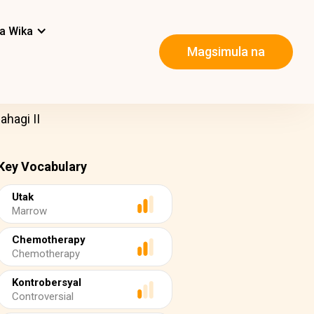
a Wika
Magsimula na
ahagi II
Key Vocabulary
Utak
Marrow
Chemotherapy
Chemotherapy
Kontrobersyal
Controversial