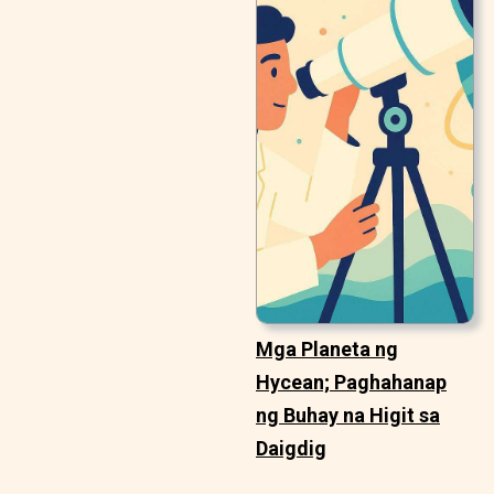
Mga Planeta ng
Hycean; Paghahanap
ng Buhay na Higit sa
Daigdig