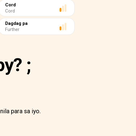
Cord
Cord
Dagdag pa
Further
y? ;
la para sa iyo.