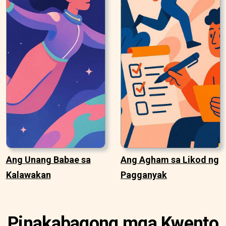
Ang Unang Babae sa
Ang Agham sa Likod ng
Kalawakan
Pagganyak
Pinakabagong mga Kwento