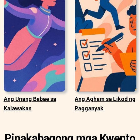
Ang Unang Babae sa
Ang Agham sa Likod ng
Kalawakan
Pagganyak
Pinakabagong mga Kwento