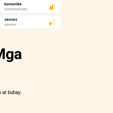
komunike
communicate
senses
senses
Mga
 at buhay.