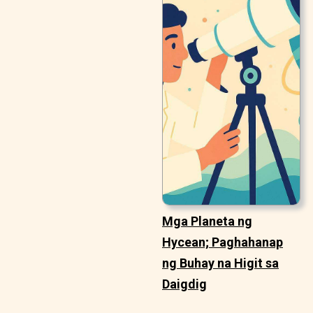
Mga Planeta ng
Hycean; Paghahanap
ng Buhay na Higit sa
Daigdig