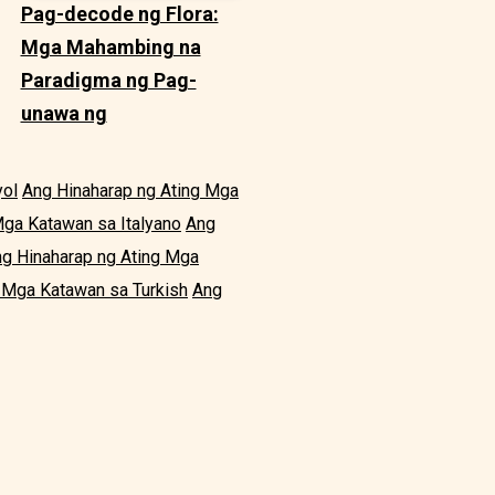
Pag-decode ng Flora:
Mga Mahambing na
Paradigma ng Pag-
unawa ng
yol
Ang Hinaharap ng Ating Mga
Mga Katawan sa Italyano
Ang
g Hinaharap ng Ating Mga
 Mga Katawan sa Turkish
Ang