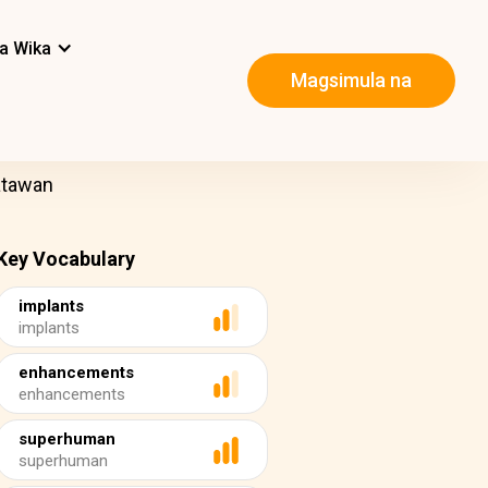
a Wika
Magsimula na
atawan
Key Vocabulary
implants
implants
enhancements
enhancements
superhuman
superhuman