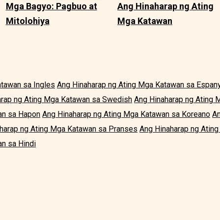
Mga Bagyo: Pagbuo at
Ang Hinaharap ng Ating
Mitolohiya
Mga Katawan
atawan sa Ingles
Ang Hinaharap ng Ating Mga Katawan sa Espan
arap ng Ating Mga Katawan sa Swedish
Ang Hinaharap ng Ating 
an sa Hapon
Ang Hinaharap ng Ating Mga Katawan sa Koreano
An
harap ng Ating Mga Katawan sa Pranses
Ang Hinaharap ng Ating
n sa Hindi