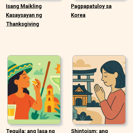
Isang Maikling
Pagpapatuloy sa
Kasaysayan ng
Korea
Thanksgiving
Tequila: ang lasa ng
Shintoism: ang