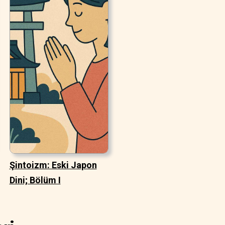
Şintoizm: Eski Japon
Dini; Bölüm I