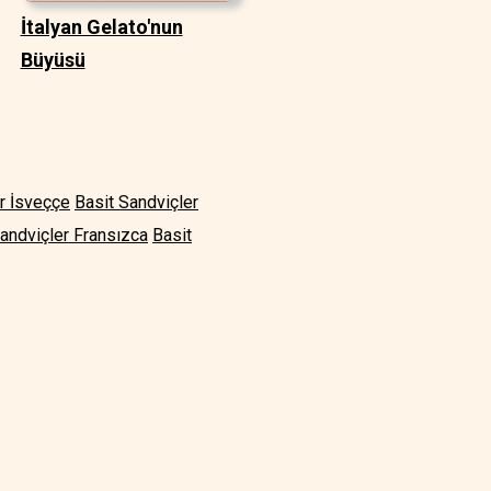
İtalyan Gelato'nun
Büyüsü
r İsveççe
Basit Sandviçler
andviçler Fransızca
Basit