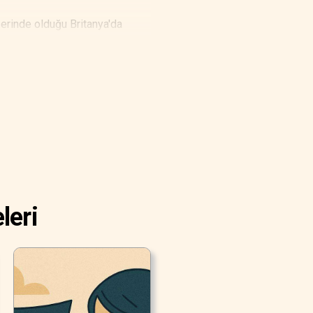
ğerinde olduğu Britanya'da
leri