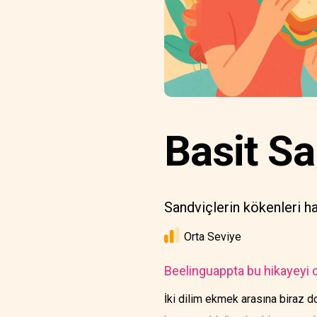
Basit Sa
Sandviçlerin kökenleri ha
Orta Seviye
Beelinguappta bu hikayeyi o
İki dilim ekmek arasına biraz d