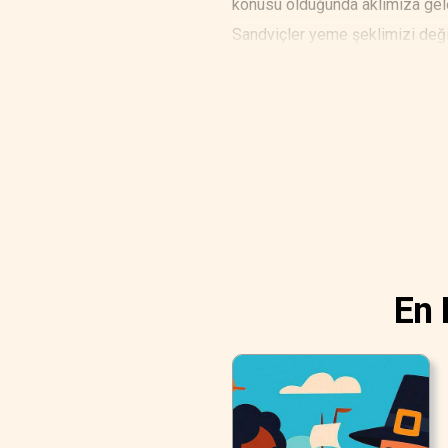
konusu olduğunda aklımıza gele
Sandviçler yeme şeklimizi değiş
oldukça kazançlı.
En 