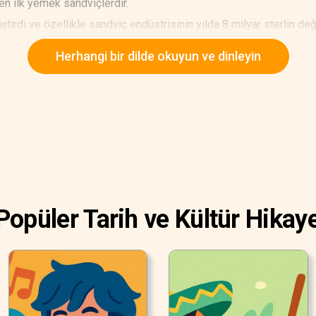
n ilk yemek sandviçlerdir.
tirdi ve özellikle sandviç endüstrisinin yılda 8 milyar sterlin de
Herhangi bir dilde okuyun ve dinleyin
Popüler Tarih ve Kültür Hikaye