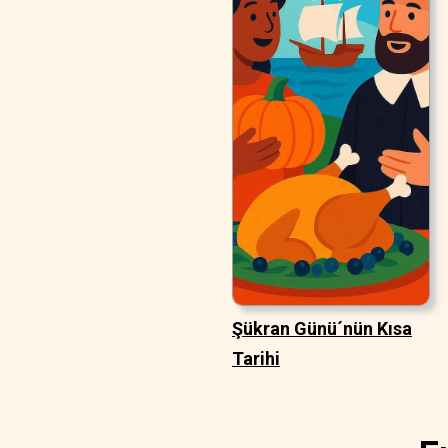
Şükran Günü´nün Kısa
Tarihi