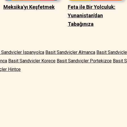
Meksika'yı Keşfetmek
Feta ile Bir Yolculuk:
Yunanistan'dan
Tabağınıza
 Sandviçler İspanyolca
Basit Sandviçler Almanca
Basit Sandviçle
onca
Basit Sandviçler Korece
Basit Sandviçler Portekizce
Basit S
çler Hintçe