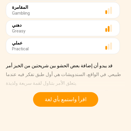
المقامرة
Gambling
دهني
Greasy
عملي
Practical
قد يبدو أن إضافة بعض الحشو بين شريحتين من الخبز أمر
طبيعي. في الواقع، السندويشات هي أول طبق نفكر فيه عندما
يتعلق الأمر بتناول لقمة سريعة ولذيذة.
غيرت السندويشات طريقتنا في الأكل وأصبحت مربحة للغاية،
اقرأ واستمع بأي لغة
خاصة في بريطانيا، حيث تبلغ قيمة صناعة السندويشات ٨
مليارات جنيه إسترليني سنوياً.