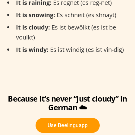
It is raining:
Es regnet (es reg-net)
It is snowing:
Es schneit (es shnayt)
It is cloudy:
Es ist bewölkt (es ist be-
voulkt)
It is windy:
Es ist windig (es ist vin-dig)
Because it’s never “just cloudy” in
German ☁️
Use Beelinguapp