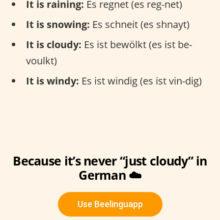
It is raining:
Es regnet (es reg-net)
It is snowing:
Es schneit (es shnayt)
It is cloudy:
Es ist bewölkt (es ist be-
voulkt)
It is windy:
Es ist windig (es ist vin-dig)
Because it’s never “just cloudy” in
German ☁️
Use Beelinguapp