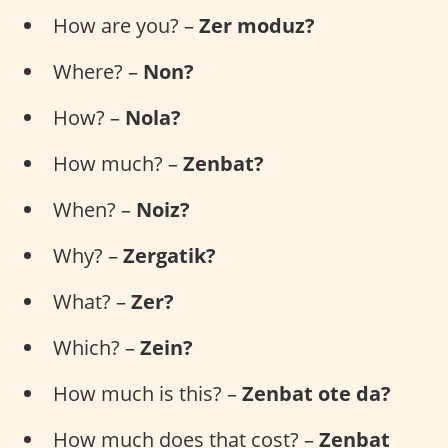
How are you? –
Zer moduz?
Where? –
Non?
How? –
Nola?
How much? –
Zenbat?
When? –
Noiz?
Why? –
Zergatik?
What? –
Zer?
Which? –
Zein?
How much is this? –
Zenbat ote da?
How much does that cost? –
Zenbat