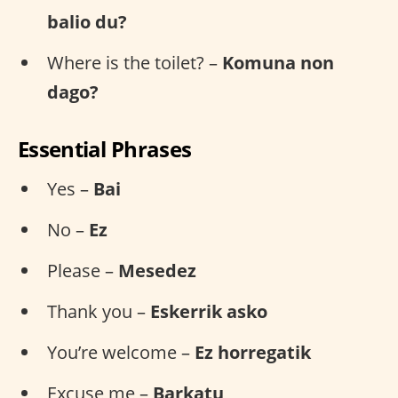
balio du?
Where is the toilet? –
Komuna non
dago?
Essential Phrases
Yes –
Bai
No –
Ez
Please –
Mesedez
Thank you –
Eskerrik asko
You’re welcome –
Ez horregatik
Excuse me –
Barkatu