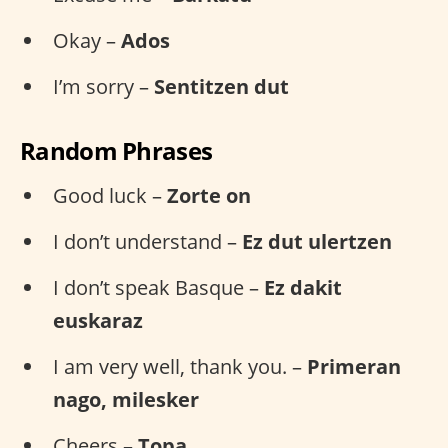
Okay –
Ados
I’m sorry –
Sentitzen dut
Random Phrases
Good luck –
Zorte on
I don’t understand –
Ez dut ulertzen
I don’t speak Basque –
Ez dakit
euskaraz
I am very well, thank you. –
Primeran
nago, milesker
Cheers –
Topa