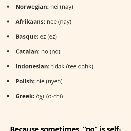
Norwegian:
nei (nay)
Afrikaans:
nee (nay)
Basque:
ez (ez)
Catalan:
no (no)
Indonesian:
tidak (tee-dahk)
Polish:
nie (nyeh)
Greek:
όχι (o-chi)
Because sometimes, “no” is self-