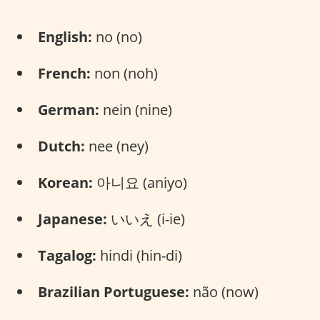
English:
no (no)
French:
non (noh)
German:
nein (nine)
Dutch:
nee (ney)
Korean:
아니요 (aniyo)
Japanese:
いいえ (i-ie)
Tagalog:
hindi (hin-di)
Brazilian Portuguese:
não (now)