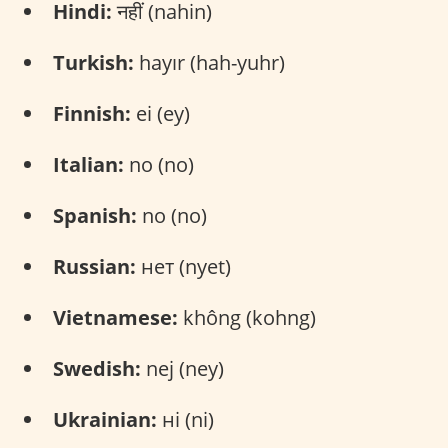
Hindi:
नहीं (nahin)
Turkish:
hayır (hah-yuhr)
Finnish:
ei (ey)
Italian:
no (no)
Spanish:
no (no)
Russian:
нет (nyet)
Vietnamese:
không (kohng)
Swedish:
nej (ney)
Ukrainian:
ні (ni)