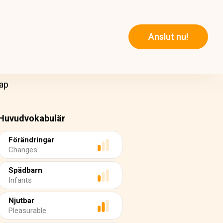
Anslut nu!
ap
Huvudvokabulär
Förändringar
Changes
Spädbarn
Infants
Njutbar
Pleasurable