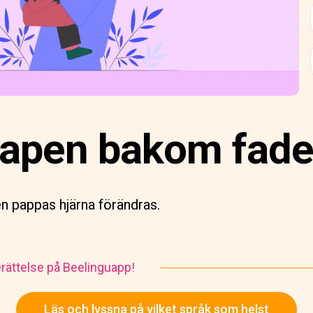
apen bakom fade
en pappas hjärna förändras.
rättelse på Beelinguapp!
Läs och lyssna på vilket språk som helst