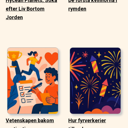
Hycean Planets; Söka
De första kvinnorna i
efter Liv Bortom
rymden
Jorden
Vetenskapen bakom
Hur fyrverkerier