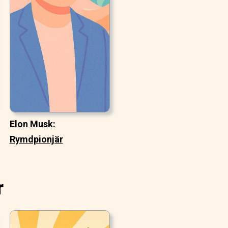
Elon Musk:
Rymdpionjär
r