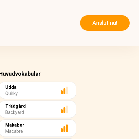
Anslut nu!
Huvudvokabulär
Udda
Quirky
Trädgård
Backyard
Makaber
Macabre