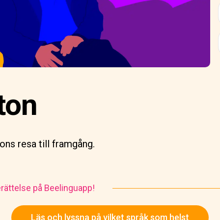
ton
ns resa till framgång.
rättelse på Beelinguapp!
Läs och lyssna på vilket språk som helst