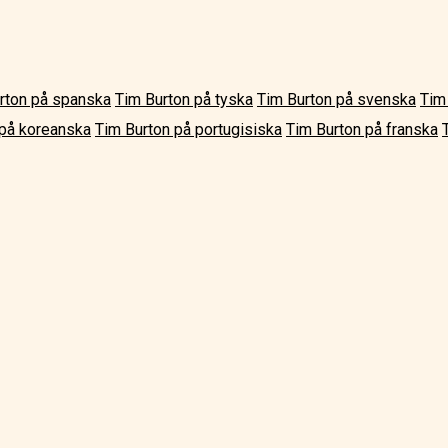
rton på spanska
Tim Burton på tyska
Tim Burton på svenska
Tim 
 på koreanska
Tim Burton på portugisiska
Tim Burton på franska