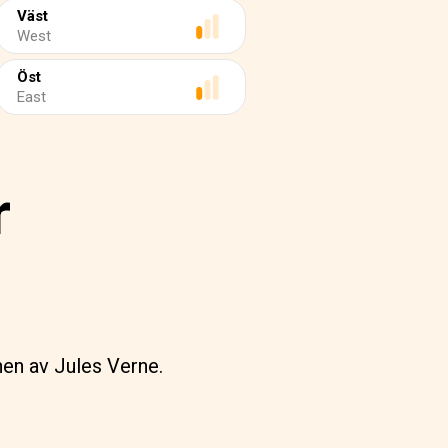
Väst
West
Öst
East
r
en av Jules Verne.