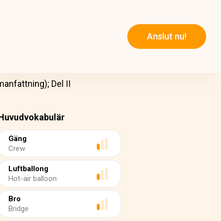
Anslut nu!
anfattning); Del II
Huvudvokabulär
Gäng
Crew
Luftballong
Hot-air balloon
Bro
Bridge