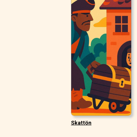
Skattön