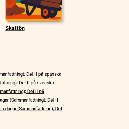
Skattön
manfattning); Del II på spanska
attning); Del II på svenska
manfattning); Del II på
dagar (Sammanfattning); Del II
tio dagar (Sammanfattning); Del