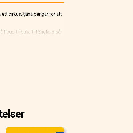
tt cirkus, tjäna pengar för att
å Fogg tillbaka till England så
telser