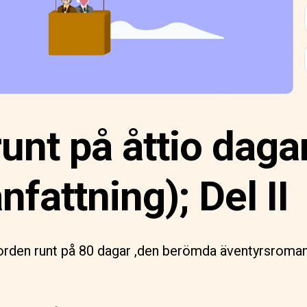
unt på åttio daga
attning); Del II
rden runt på 80 dagar ,den berömda äventyrsroman