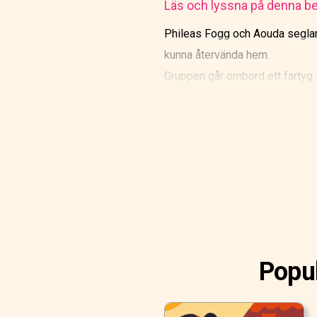
Läs och lyssna på denna be
Phileas Fogg och Aouda seglar t
kunna återvända hem.
Gruppen går ombord ett fartyg so
att han kan arrestera honom!
Popul