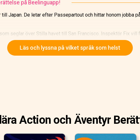
rättelse på Beelinguapp!
ill Japan. De letar efter Passepartout och hittar honom jobba på e
m seglar över Stilla havet till San Francisco. Inspektör Fix vill f
Läs och lyssna på vilket språk som helst
ära Action och Äventyr Berät