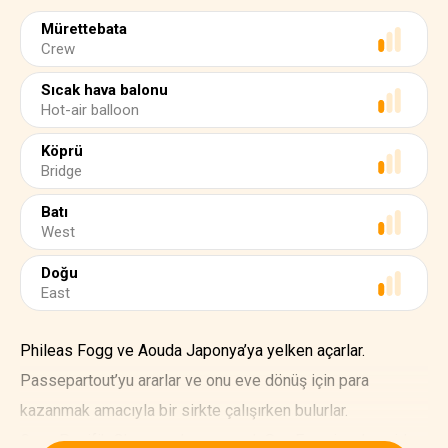
Mürettebata
Crew
Sıcak hava balonu
Hot-air balloon
Köprü
Bridge
Batı
West
Doğu
East
Phileas Fogg ve Aouda Japonya’ya yelken açarlar.
Passepartout’yu ararlar ve onu eve dönüş için para
kazanmak amacıyla bir sirkte çalışırken bulurlar.
Grup, Pasifik Okyanusu’nu geçerek San Francisco’ya giden