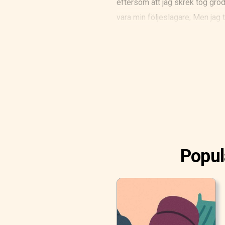
eftersom att jag skrek tog grod
vara min följeslagare; Men jag t
mig." Under tiden knackade det
vad du sa till mig igår vid fon
Popul