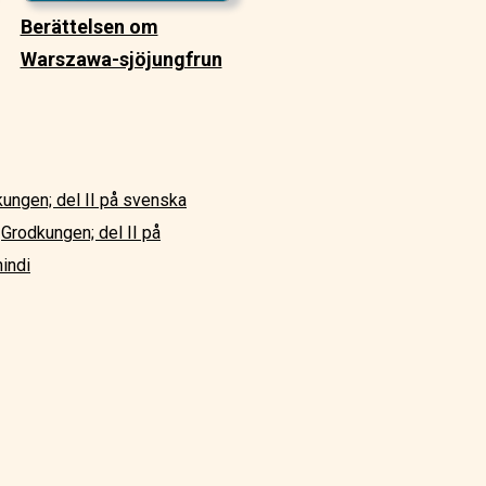
Berättelsen om
Warszawa-sjöjungfrun
ungen; del II på svenska
Grodkungen; del II på
hindi