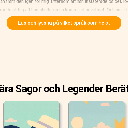
an fram den igen för mig. Eftersom att han insisterade på det, l
rodde aldrig att han skulle kunna komma ut ur vattnet! Och nu är h
 en andra gång och ropade "Prinsessan! Unga prinsessan! Öppna 
Läs och lyssna på vilket språk som helst
tänens kyliga vatten! Prinsessan, yngsta prinsessan! Öppna dörren
ära Sagor och Legender Berät