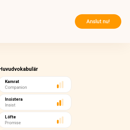
Anslut nu!
Huvudvokabulär
Kamrat
Companion
Insistera
Insist
Löfte
Promise