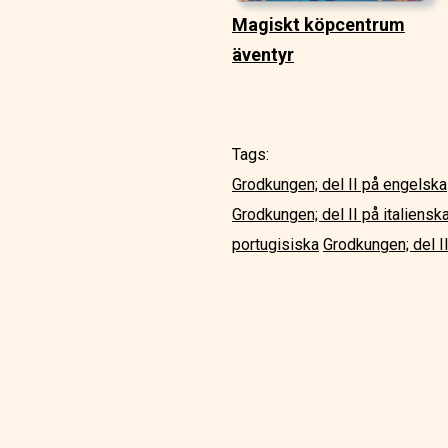
Magiskt köpcentrum
äventyr
Tags:
Grodkungen; del II på engelska
Grodkungen; del II på italiensk
portugisiska
Grodkungen; del I