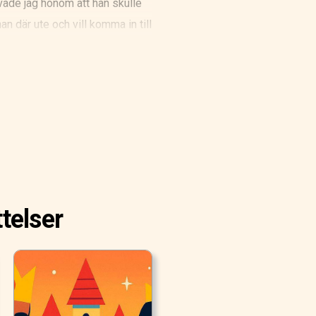
ovade jag honom att han skulle
an där ute och vill komma in till
dörren för mig! Vet du inte
 för mig!"
telser