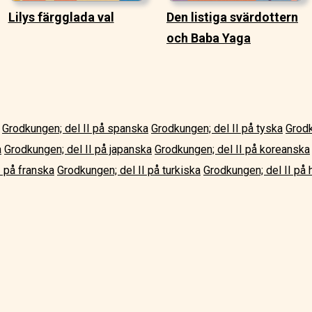
Lilys färgglada val
Den listiga svärdottern
och Baba Yaga
Grodkungen; del II på spanska
Grodkungen; del II på tyska
Grodk
a
Grodkungen; del II på japanska
Grodkungen; del II på koreanska
I på franska
Grodkungen; del II på turkiska
Grodkungen; del II på 