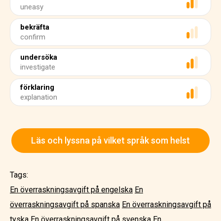
uneasy
bekräfta
confirm
undersöka
investigate
förklaring
explanation
Läs och lyssna på vilket språk som helst
Tags:
En överraskningsavgift på engelska
En
överraskningsavgift på spanska
En överraskningsavgift på
tyska
En överraskningsavgift på svenska
En