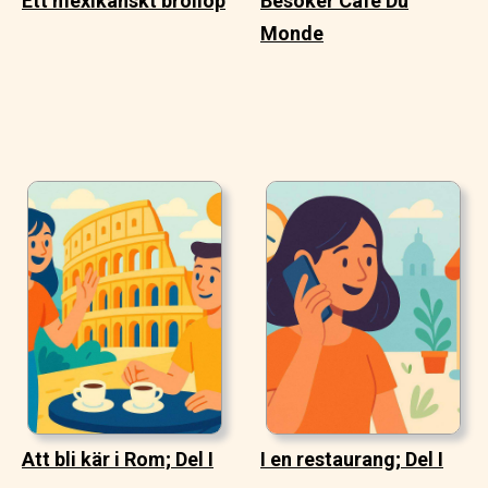
Ett mexikanskt bröllop
Besöker Cafe Du
Monde
Att bli kär i Rom; Del I
I en restaurang; Del I