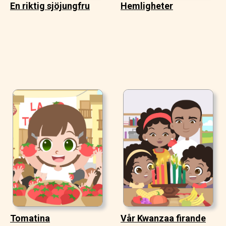
En riktig sjöjungfru
Hemligheter
Tomatina
Vår Kwanzaa firande