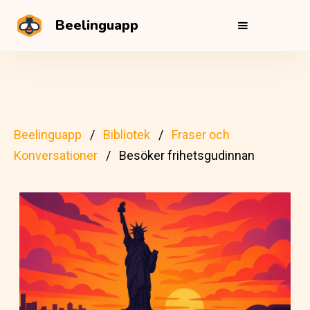
Beelinguapp
Beelinguapp
Bibliotek
Fraser och
Konversationer
Besöker frihetsgudinnan