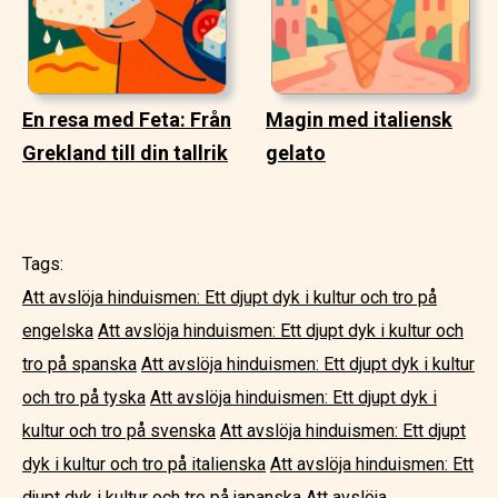
En resa med Feta: Från
Magin med italiensk
Grekland till din tallrik
gelato
Tags:
Att avslöja hinduismen: Ett djupt dyk i kultur och tro på
engelska
Att avslöja hinduismen: Ett djupt dyk i kultur och
tro på spanska
Att avslöja hinduismen: Ett djupt dyk i kultur
och tro på tyska
Att avslöja hinduismen: Ett djupt dyk i
kultur och tro på svenska
Att avslöja hinduismen: Ett djupt
dyk i kultur och tro på italienska
Att avslöja hinduismen: Ett
djupt dyk i kultur och tro på japanska
Att avslöja