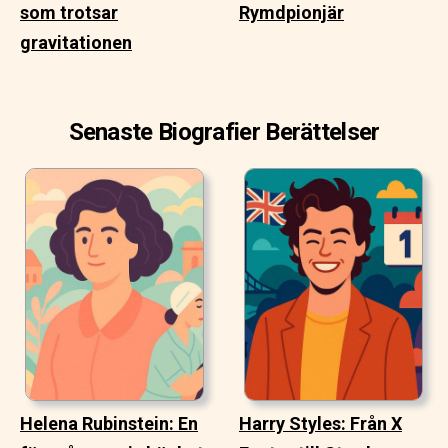
som trotsar
Rymdpionjär
gravitationen
Senaste Biografier Berättelser
Helena Rubinstein: En
Harry Styles: Från X