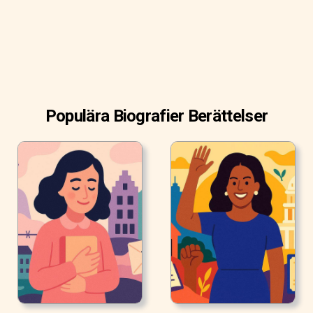
tillämpa begrepp oändliga simaler och metoden för att
härleda och strängt bevisa en rad geometriska teoremer,
inklusive cirkelområdet, ytan och volymen av en sfär och
området under en parabol.
Populära Biografier Berättelser