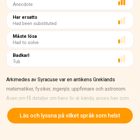
Anecdote
Har ersatts
Had been substituted
Måste lösa
Had to solve
Badkarl
Tub
Arkimedes av Syracuse var en antikens Greklands
matematiker, fysiker, ingenjör, uppfinnare och astronom.
Även om få detaljer om hans liv är kända, anses han som
en av de ledande vetenskapsmännen i den klassiska
Läs och lyssna på vilket språk som helst
antiken. Arkimedes betraktades allmänt som den största
matematikern av antiken och en av de allra största av all
tid, och kalkylerade modern kalkyl och analys genom att