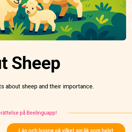
ut Sheep
ts about sheep and their importance.
rättelse på Beelinguapp!
Läs och lyssna på vilket språk som helst