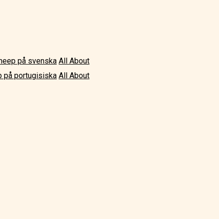
Sheep på svenska
All About
p på portugisiska
All About