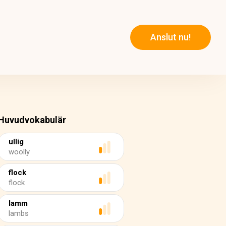
Anslut nu!
Huvudvokabulär
ullig
woolly
flock
flock
lamm
lambs