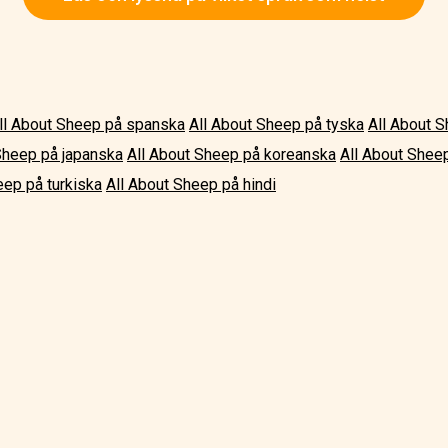
ll About Sheep på spanska
All About Sheep på tyska
All About 
Sheep på japanska
All About Sheep på koreanska
All About Shee
eep på turkiska
All About Sheep på hindi