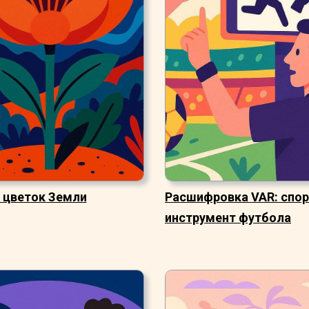
 цветок Земли
Расшифровка VAR: спо
инструмент футбола