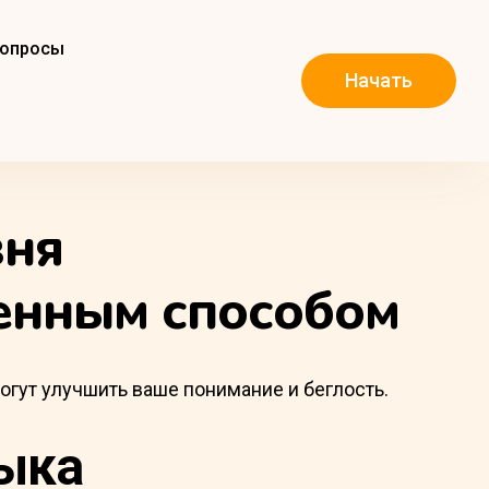
вопросы
Начать
вня
енным способом
могут улучшить ваше понимание и беглость.
ыка