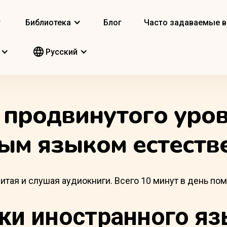
т
Библиотека
Блог
Часто задаваемые 
Pусский
 продвинутого уро
ым языком естеств
итая и слушая аудиокниги. Всего 10 минут в день по
ки иностранного яз