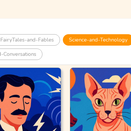
FairyTales-and-Fables
Science-and-Technology
-Conversations