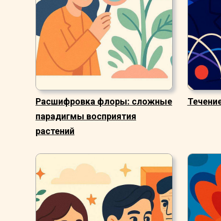
Расшифровка флоры: сложные
Течени
парадигмы восприятия
растений