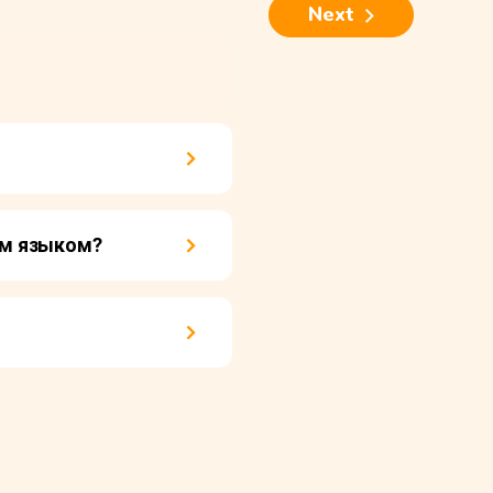
Next
ым языком?