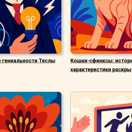
е гениальности Теслы
Кошки-сфинксы: истори
характеристики раскр