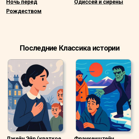
Ночь перед
Одиссей и сирены
Рождеством
Последние Классика истории
Джейн Эйр (краткое
Франкенштейн