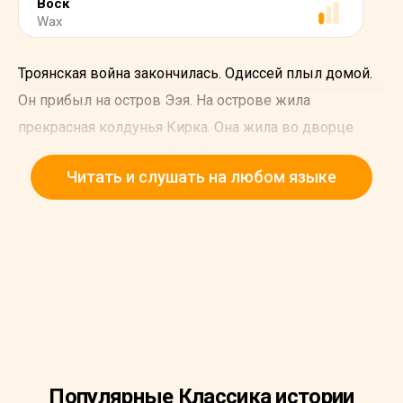
Воск
Wax
Троянская война закончилась. Одиссей плыл домой.
Он прибыл на остров Ээя. На острове жила
прекрасная колдунья Кирка. Она жила во дворце
посреди густого леса. Она была известна тем, что
Читать и слушать на любом языке
обращала своих врагов в животных.
Популярные Классика истории