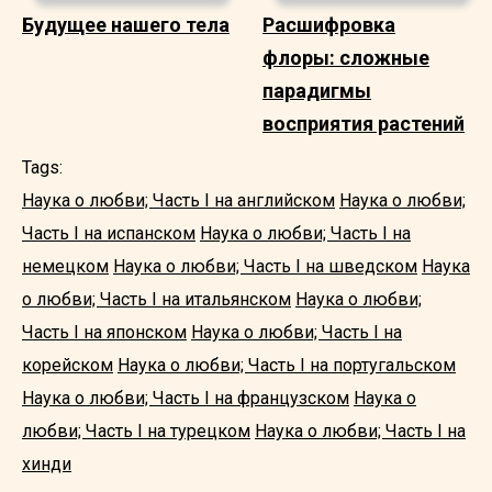
Будущее нашего тела
Расшифровка
флоры: сложные
парадигмы
восприятия растений
Tags:
Наука о любви; Часть I на английском
Наука о любви;
Часть I на испанском
Наука о любви; Часть I на
немецком
Наука о любви; Часть I на шведском
Наука
о любви; Часть I на итальянском
Наука о любви;
Часть I на японском
Наука о любви; Часть I на
корейском
Наука о любви; Часть I на португальском
Наука о любви; Часть I на французском
Наука о
любви; Часть I на турецком
Наука о любви; Часть I на
хинди