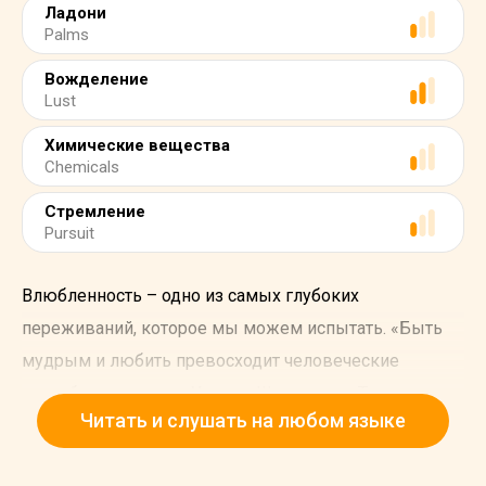
Ладони
Palms
Вожделение
Lust
Химические вещества
Chemicals
Стремление
Pursuit
Влюбленность – одно из самых глубоких
переживаний, которое мы можем испытать. «Быть
мудрым и любить превосходит человеческие
способности», писал Уильям Шекспир в «Троиле и
Читать и слушать на любом языке
Крессиде». И это правда. В конце концов, как можно
быть мудрым, когда ваше сердце начинает биться