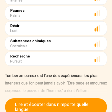
Intense
Paumes
Palms
Désir
Lust
Substances chimiques
Chemicals
Recherche
Pursuit
Tomber amoureux est l’une des expériences les plus
intenses que l’on peut jamais avoir. “Être sage et amoureux
surpasse le pouvoir de l’homme,” a écrit William
Shakespeare dans Troilus et Cressida. Et c’est vrai. Après
Lire et écouter dans nimporte quelle
tout, comment pouvez-vous être sage quand votre cœur
langue