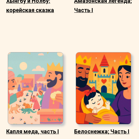
Хынгбу и Нолбу:
Амазонская легенда;
корейская сказка
Часть I
Капля меда, часть I
Белоснежка; Часть I