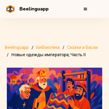
Beelinguapp
Beelinguapp
Библиотека
Сказки и Басни
Новые одежды императора; Часть II