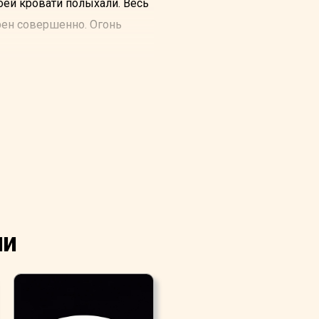
оей кровати полыхали. Весь
орен совершенно. Огонь
несчастье со своим
и не намерен пренебречь ни
 пепелище. Все стены,
ии