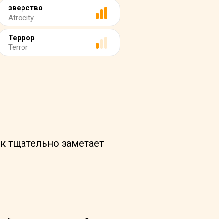
зверство
Atrocity
Террор
Terror
ик тщательно заметает