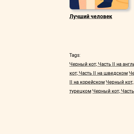
Лучший человек
Tags:
Черный кот; Часть II на анг
кот; Часть II на шведском
Че
II на корейском
Черный кот;
турецком
Черный кот; Часть 