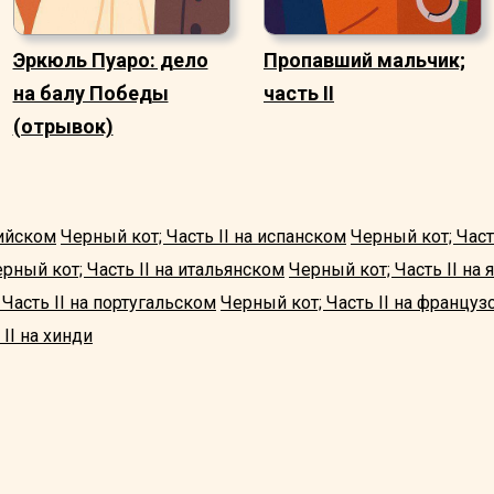
Эркюль Пуаро: дело
Пропавший мальчик;
на балу Победы
часть II
(отрывок)
лийском
Черный кот; Часть II на испанском
Черный кот; Част
рный кот; Часть II на итальянском
Черный кот; Часть II на
 Часть II на португальском
Черный кот; Часть II на француз
II на хинди