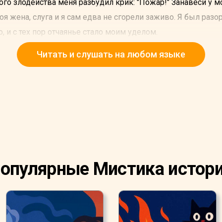
ого злодейства меня разбудил крик: "Пожар!" Занавеси у м
я жена, слуга и я сам едва не сгорели заживо. Я был раз
 и с тех пор отчаянье стало моим уделом.
 дабы не пытаться изыскать причину и следствие, связать 
Читать и слушать на любом языке
хочу лишь проследить в подробности всю цепь событий - 
льным звеном. На другой день после пожара я побывал на
опулярные Мистика истор