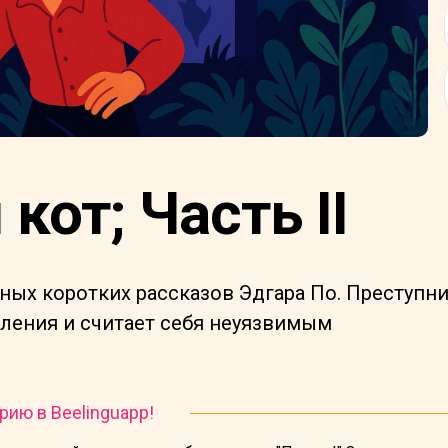
кот; Часть II
ных коротких рассказов Эдгара По. Преступн
ления и считает себя неуязвимым
рию в Beelinguapp!