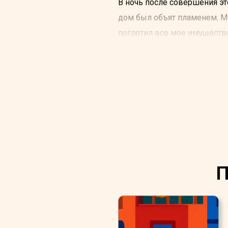
В ночь после совершения эт
дом был объят пламенем. Мо
поглотил все мое имущество,
Во мне довольно твердости,
безжалостным поступком. Я 
единым, пусть даже сомните
кроме одной, рухнули.
П