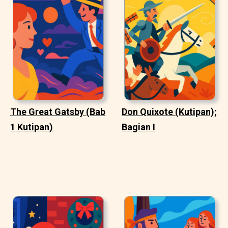
The Great Gatsby (Bab
Don Quixote (Kutipan);
1 Kutipan)
Bagian I