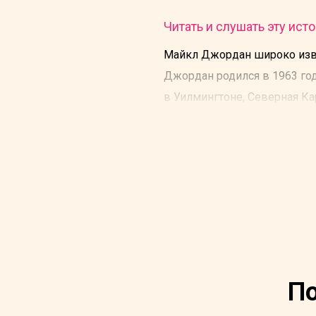
Читать и слушать эту исто
Майкл Джордан широко изве
Джордан родился в 1963 год
в Уилмингтоне, Северная Ка
По