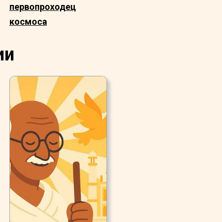
первопроходец
космоса
ии