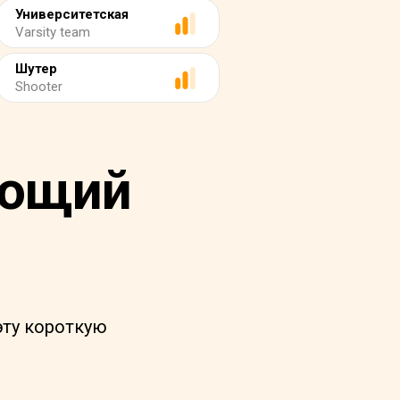
Университетская
Varsity team
Шутер
Shooter
ающий
ту короткую