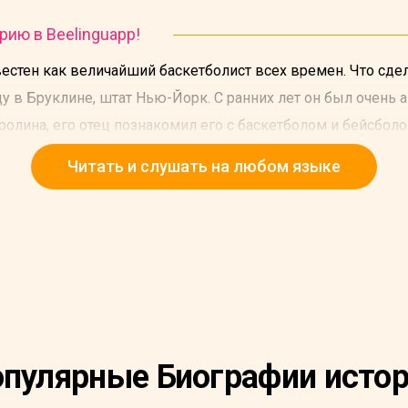
рию в Beelinguapp!
стен как величайший баскетболист всех времен. Что сде
у в Бруклине, штат Нью-Йорк. С ранних лет он был очень 
ролина, его отец познакомил его с баскетболом и бейсболо
Читать и слушать на любом языке
пулярные Биографии исто