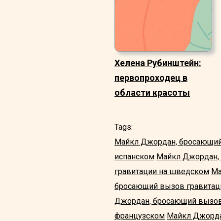
Хелена Рубинштейн:
первопроходец в
области красоты
Tags:
Майкл Джордан, бросающий
испанском
Майкл Джордан,
гравитации на шведском
Ма
бросающий вызов гравитац
Джордан, бросающий вызов 
французском
Майкл Джорда