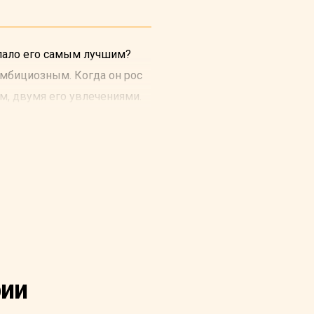
лало его самым лучшим?
амбициозным. Когда он рос
м, двумя его увлечениями.
рии