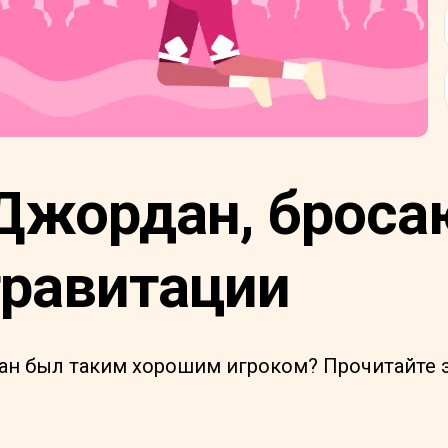
Джордан, брос
гравитации
н был таким хорошим игроком? Прочитайте э