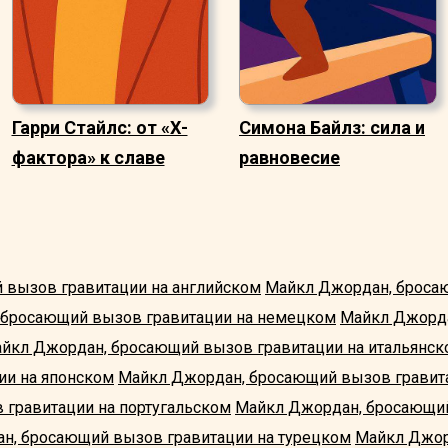
Гарри Стайлс: от «Х-
Симона Байлз: сила и
фактора» к славе
равновесие
 вызов гравитации на английском
Майкл Джордан, броса
 бросающий вызов гравитации на немецком
Майкл Джорд
йкл Джордан, бросающий вызов гравитации на итальянск
ии на японском
Майкл Джордан, бросающий вызов гравит
гравитации на португальском
Майкл Джордан, бросающий
н, бросающий вызов гравитации на турецком
Майкл Джор