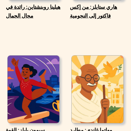
هاري ستايلز: من إكس
هيلينا روبنشتاين: رائدة في
فاكتور إلى النجومية
مجال الجمال
مهاتما غاندي: مطارد
سيمون بايلز: القوة