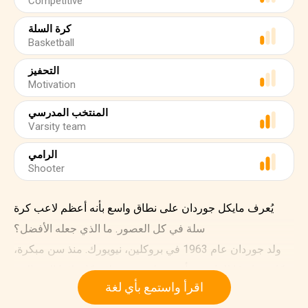
Competitive
كرة السلة
Basketball
التحفيز
Motivation
المنتخب المدرسي
Varsity team
الرامي
Shooter
يُعرف مايكل جوردان على نطاق واسع بأنه أعظم لاعب كرة
سلة في كل العصور. ما الذي جعله الأفضل؟
ولد جوردان عام 1963 في بروكلين، نيويورك. منذ سن مبكرة،
كان منافسًا للغاية. نشأ في ويلمينغتن بولاية كارولاينا الشمالية،
اقرأ واستمع بأي لغة
عرّفه والده على كرة السلة والبيسبول، اثنان من شغفه.