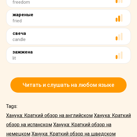
freedom
жареные
fried
свеча
candle
зажжена
lit
Читать и слушать на любом языке
Tags:
Ханука: Краткий обзор на английском
Ханука: Краткий
обзор на испанском
Ханука: Краткий обзор на
немецком
Ханука: Краткий обзор на шведском