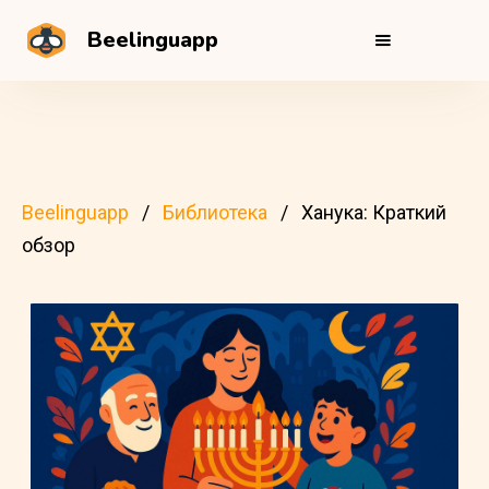
Beelinguapp
Beelinguapp
Библиотека
Ханука: Краткий
обзор