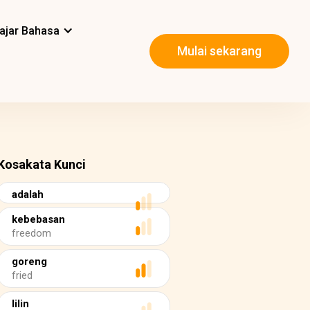
ajar Bahasa
Mulai sekarang
Kosakata Kunci
adalah
kebebasan
freedom
goreng
fried
lilin