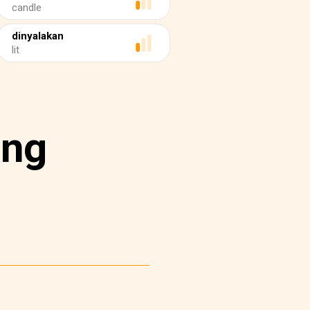
candle
dinyalakan
lit
ang