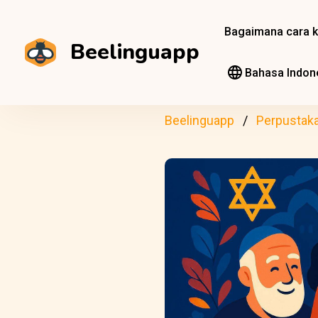
Bagaimana cara k
Beelinguapp
Bahasa Indon
Beelinguapp
Perpustak