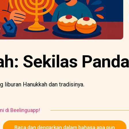
h: Sekilas Pand
 liburan Hanukkah dan tradisinya.
ni di Beelinguapp!
Baca dan dengarkan dalam bahasa apa pun